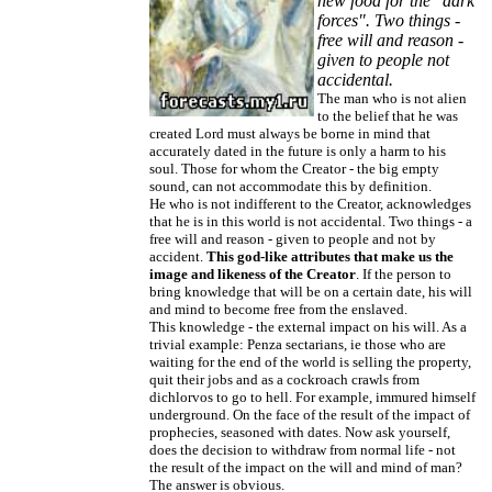
new food for the "dark
forces". Two things -
free will and reason -
given to people not
accidental.
The man who is not alien
to the belief that he was
created Lord must always be borne in mind that
accurately dated in the future is only a harm to his
soul. Those for whom the Creator - the big empty
sound, can not accommodate this by definition.
He who is not indifferent to the Creator, acknowledges
that he is in this world is not accidental. Two things - a
free will and reason - given to people and not by
accident.
This god-like attributes that make us the
image and likeness of the Creator
. If the person to
bring knowledge that will be on a certain date, his will
and mind to become free from the enslaved.
This knowledge - the external impact on his will. As a
trivial example: Penza sectarians, ie those who are
waiting for the end of the world is selling the property,
quit their jobs and as a cockroach crawls from
dichlorvos to go to hell. For example, immured himself
underground. On the face of the result of the impact of
prophecies, seasoned with dates. Now ask yourself,
does the decision to withdraw from normal life - not
the result of the impact on the will and mind of man?
The answer is obvious.