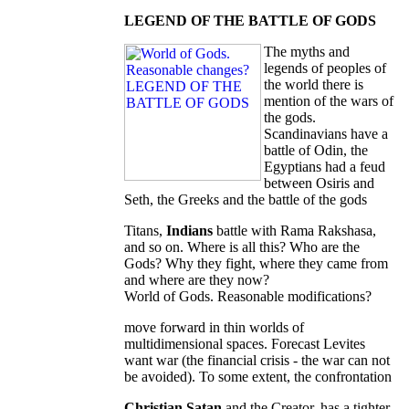
LEGEND OF THE BATTLE OF GODS
The myths and
legends of peoples of
the world there is
mention of the wars of
the gods.
Scandinavians have a
battle of Odin, the
Egyptians had a feud
between Osiris and
Seth, the Greeks and the battle of the gods
Titans,
Indians
battle with Rama Rakshasa,
and so on. Where is all this? Who are the
Gods? Why they fight, where they came from
and where are they now?
World of Gods. Reasonable modifications?
move forward in thin worlds of
multidimensional spaces. Forecast Levites
want war (the financial crisis - the war can not
be avoided). To some extent, the confrontation
Christian Satan
and the Creator, has a tighter