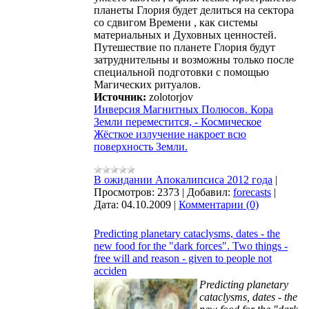
планеты Глория будет делиться на сектора
со сдвигом Времени , как системы
материальных и Духовных ценностей.
Путешествие по планете Глория будут
затруднительны и возможны только после
специальной подготовки с помощью
Магических ритуалов.
Источник:
zolotorjov
Инверсия Магнитных Полюсов. Кора
Земли переместится, - Космическое
Жёсткое излучение накроет всю
поверхность Земли.
В ожидании Апокалипсиса 2012 года
|
Просмотров:
2373
|
Добавил:
forecasts
|
Дата:
04.10.2009
|
Комментарии (0)
Predicting planetary cataclysms, dates - the
new food for the "dark forces". Two things -
free will and reason - given to people not
acciden
Predicting planetary
cataclysms, dates - the