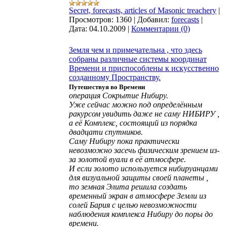
Secret, forecasts, articles of Masonic treachery
|
Просмотров:
1360
|
Добавил:
forecasts
|
Дата:
04.10.2009
|
Комментарии (0)
Земля чем и примечательна , что здесь
собраны различные системы координат
Времени и приспособлены к искусственно
созданному Пространству.
Путешествуя во Времени
операция Сокрытие Нибиру.
Уже сейчас можно под определённым
ракурсом увидить даже не саму НИБИРУ ,
а её Комплекс, состоящий из порядка
двадцати спутников.
Саму Нибиру пока практически
невозможно засечь физическим зрением из-
за золотой вуали в её атмосфере.
И если золото используется нибируанцами
для визуальной защиты своей планеты ,
то земная Элита решила создать
временный экран в атмосфере Земли из
солей Бария с целью невозможности
наблюдения комплекса Нибиру до поры до
времени.