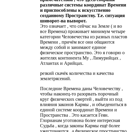
различные системы координат Времени
и приспособлены к искусственно
созданному Пространству. Т.е. ситуация
шиворот-на выворот.
Это означает , что сейчас на Земле ( и во
все Времена) проживает минимум четыре
категории Человечества из разных пластов
Времени , причём все они общаются
между собой и занимают единое
физическое пространство. Это я говорю о
жителях континента Му , Лимурийцах ,
Атлантах и Арийцах.
резкий скачёк количества и качества
землетрясений.
Последние Времена даны Человечеству ,
чтобы наконец-то разорвать порочный
круг физических смертей , выйти из под
влияния законов Кармы , и объедениться в
единой системе координат Времени и
Пространства . Это касается Геян.
Глорианам уготовона более интересная
Судьба , когда законы Кармы ещё более
ужесточаются , а физическое пространство