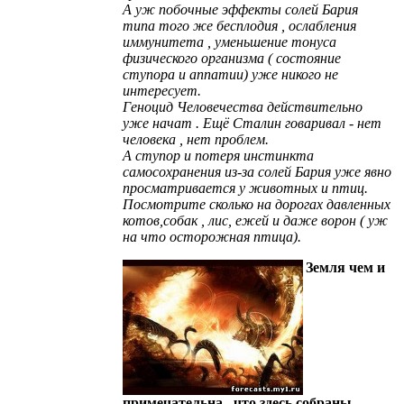
А уж побочные эффекты солей Бария
типа того же бесплодия , ослабления
иммунитета , уменьшение тонуса
физического организма ( состояние
ступора и аппатии) уже никого не
интересует.
Геноцид Человечества действительно
уже начат . Ещё Сталин говаривал - нет
человека , нет проблем.
А ступор и потеря инстинкта
самосохранения из-за солей Бария уже явно
просматривается у животных и птиц.
Посмотрите сколько на дорогах давленных
котов,собак , лис, ежей и даже ворон ( уж
на что осторожная птица).
Земля чем и
примечательна , что здесь собраны