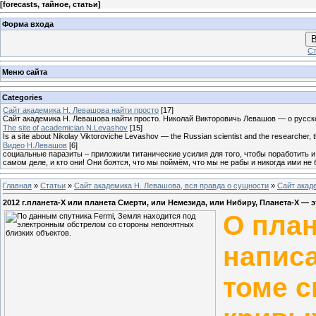
[
forecasts, тайное, статьи
]
Форма входа
В
Ст
Меню сайта
Categories
Сайт академика Н. Левашова найти просто
[17]
Сайт академика Н. Левашова найти просто. Николай Викторовичь Левашов — о русс
The site of academician N.Levashov
[15]
Is a site about Nikolay Viktoroviche Levashov — the Russian scientist and the researcher, 
Видео Н.Левашов
[6]
социальные паразиты – приложили титанические усилия для того, чтобы поработить и
самом деле, и кто они! Они боятся, что мы поймём, что мы не рабы и никогда ими не
Главная
»
Статьи
»
Сайт академика Н. Левашова, вся правда о сущности
»
Сайт акад
2012 г.планета-Х или планета Смерти, или Немезида, или Нибиру, Планета-Х — 
О пла
напис
томе с