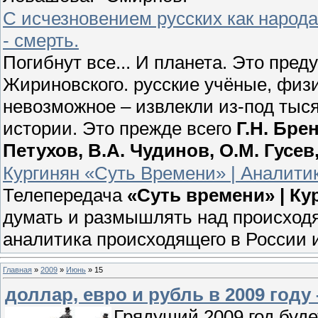
С исчезновением русских как народ
- смерть.
Погибнут все... И планета. Это пр
Жириновского. русские учёные, физ
невозможное – извлекли из-под тыс
истории. Это прежде всего
Г.Н. Бре
Петухов, В.А. Чудинов, О.М. Гусе
Кургинян «Суть Времени» | Аналитик
Телепередача
«Суть времени» | К
думать и размышлять над происходя
аналитика происходящего в России 
Главная
»
2009
»
Июнь
»
15
доллар, евро и рубль в 2009 году
Грядущий 2009 год буд