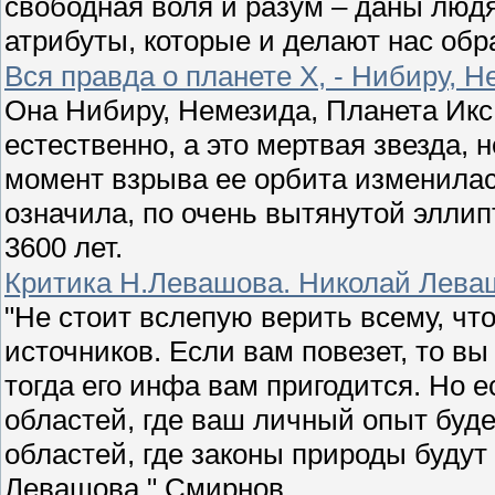
свободная воля и разум – даны люд
атрибуты, которые и делают нас обр
Вся правда о планете Х, - Нибиру, Н
Она Нибиру, Немезида, Планета Икс 
естественно, а это мертвая звезда, 
момент взрыва ее орбита изменила
означила, по очень вытянутой элли
3600 лет.
Критика Н.Левашова. Николай Леваш
"Не стоит вслепую верить всему, чт
источников. Если вам повезет, то в
тогда его инфа вам пригодится. Но 
областей, где ваш личный опыт буд
областей, где законы природы будут
Левашова." Смирнов.