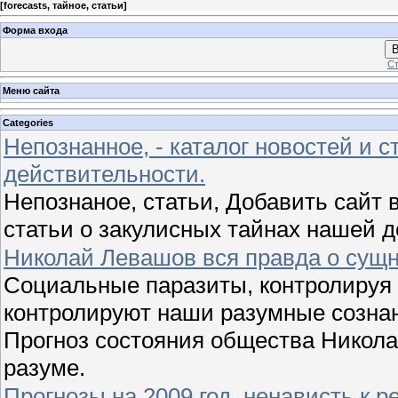
[
forecasts, тайное, статьи
]
Форма входа
В
Ст
Меню сайта
Categories
Непознанное, - каталог новостей и с
действительности.
Непознаное, статьи, Добавить сайт в
статьи о закулисных тайнах нашей 
Николай Левашов вся правда о сущн
Социальные паразиты, контролируя 
контролируют наши разумные сознан
Прогноз состояния общества Никола
разуме.
Прогнозы на 2009 год, ненависть к 