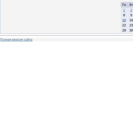
Пн
Вт
1
2
8
9
15
16
22
23
29
30
Полная версия сайта