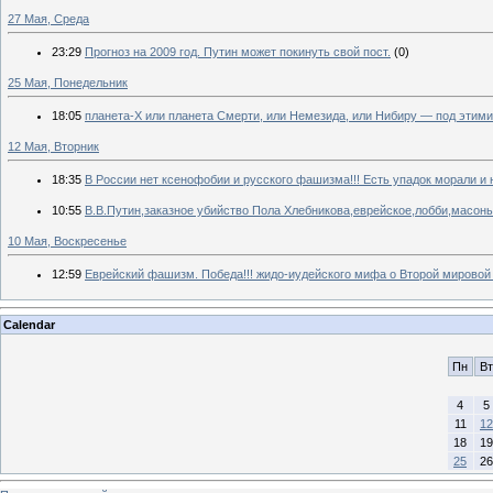
27 Мая, Среда
23:29
Прогноз на 2009 год. Путин может покинуть свой пост.
(0)
25 Мая, Понедельник
18:05
планета-Х или планета Смерти, или Немезида, или Нибиру — под этими
12 Мая, Вторник
18:35
В России нет ксенофобии и русского фашизма!!! Есть упадок морали и 
10:55
В.В.Путин,заказное убийство Пола Хлебникова,еврейское,лобби,масон
10 Мая, Воскресенье
12:59
Еврейский фашизм. Победа!!! жидо-иудейского мифа о Второй мировой
Calendar
Пн
Вт
4
5
11
12
18
19
25
26