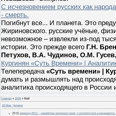
С исчезновением русских как народ
- смерть.
Погибнут все... И планета. Это пр
Жириновского. русские учёные, физ
невозможное – извлекли из-под тыс
истории. Это прежде всего
Г.Н. Бре
Петухов, В.А. Чудинов, О.М. Гусе
Кургинян «Суть Времени» | Аналитик
Телепередача
«Суть времени» | К
думать и размышлять над происходя
аналитика происходящего в России 
Главная
»
2009
»
Май
28 Мая, Четверг
23:11
переход 2012, - наработки латонного поля, с которого всё и начинается