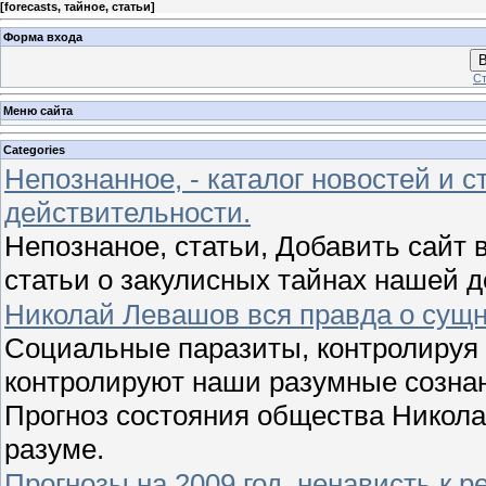
[
forecasts, тайное, статьи
]
Форма входа
В
Ст
Меню сайта
Categories
Непознанное, - каталог новостей и с
действительности.
Непознаное, статьи, Добавить сайт в
статьи о закулисных тайнах нашей 
Николай Левашов вся правда о сущн
Социальные паразиты, контролируя 
контролируют наши разумные сознан
Прогноз состояния общества Никола
разуме.
Прогнозы на 2009 год, ненависть к 