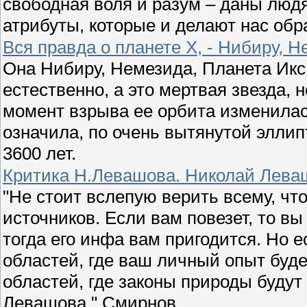
свободная воля и разум – даны люд
атрибуты, которые и делают нас обр
Вся правда о планете Х, - Нибиру, Н
Она Нибиру, Немезида, Планета Икс 
естественно, а это мертвая звезда, 
момент взрыва ее орбита изменила
означила, по очень вытянутой элли
3600 лет.
Критика Н.Левашова. Николай Леваш
"Не стоит вслепую верить всему, чт
источников. Если вам повезет, то в
тогда его инфа вам пригодится. Но 
областей, где ваш личный опыт буд
областей, где законы природы будут
Левашова." Смирнов.