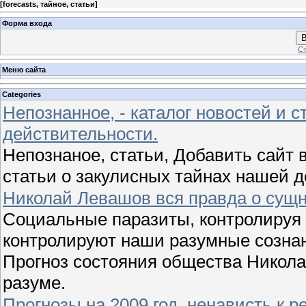
[
forecasts, тайное, статьи
]
Форма входа
В
Ст
Меню сайта
Categories
Непознанное, - каталог новостей и с
действительности.
Непознаное, статьи, Добавить сайт в
статьи о закулисных тайнах нашей 
Николай Левашов вся правда о сущн
Социальные паразиты, контролируя 
контролируют наши разумные сознан
Прогноз состояния общества Никола
разуме.
Прогнозы на 2009 год, ненависть к 