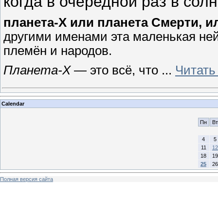
когда в очередной раз в со
планета-Х или планета Смерти, и
другими именами эта маленькая ней
племён и народов.
Планета-Х
— это всё, что
...
Читать
Calendar
Пн
Вт
4
5
11
12
18
19
25
26
Полная версия сайта