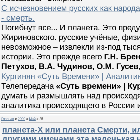
С исчезновением русских как народ
- смерть.
Погибнут все... И планета. Это пр
Жириновского. русские учёные, физ
невозможное – извлекли из-под тыс
истории. Это прежде всего
Г.Н. Бре
Петухов, В.А. Чудинов, О.М. Гусе
Кургинян «Суть Времени» | Аналитик
Телепередача
«Суть времени» | К
думать и размышлять над происходя
аналитика происходящего в России 
Главная
»
2009
»
Май
»
25
планета-Х или планета Смерти, и
другими именами эта маленькая 