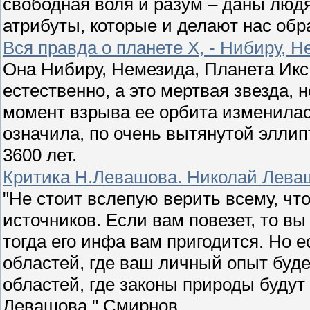
свободная воля и разум – даны люд
атрибуты, которые и делают нас обр
Вся правда о планете Х, - Нибиру, Н
Она Нибиру, Немезида, Планета Икс 
естественно, а это мертвая звезда, 
момент взрыва ее орбита изменила
означила, по очень вытянутой элли
3600 лет.
Критика Н.Левашова. Николай Леваш
"Не стоит вслепую верить всему, чт
источников. Если вам повезет, то в
тогда его инфа вам пригодится. Но 
областей, где ваш личный опыт буд
областей, где законы природы будут
Левашова." Смирнов.