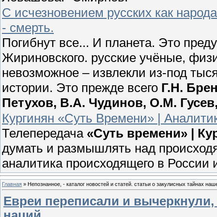
С исчезновением русских как народ
- смерть.
Погибнут все... И планета. Это пр
Жириновского. русские учёные, физ
невозможное – извлекли из-под тыс
истории. Это прежде всего
Г.Н. Бре
Петухов, В.А. Чудинов, О.М. Гусе
Кургинян «Суть Времени» | Аналитик
Телепередача
«Суть времени» | К
думать и размышлять над происходя
аналитика происходящего в России 
Главная
»
Непознанное, - каталог новостей и статей. статьи о закулисных тайнах наш
Евреи переписали и вычеркнули,
наций.