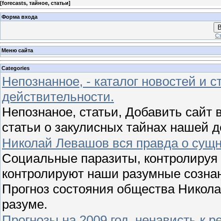
[
forecasts, тайное, статьи
]
Форма входа
В
Ст
Меню сайта
Categories
Непознанное, - каталог новостей и с
действительности.
Непознаное, статьи, Добавить сайт в
статьи о закулисных тайнах нашей 
Николай Левашов вся правда о сущн
Социальные паразиты, контролируя 
контролируют наши разумные сознан
Прогноз состояния общества Никола
разуме.
Прогнозы на 2009 год, ненависть к 