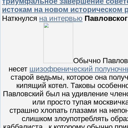
триумфальное завершение советс
истокам на новом историческом 
Наткнулся
на интервью
Павловског
Обычно Павловс
несет
шизофренический полуночн
старой ведьмы, которое она получ
кипящий котел. Таковы особенно
Павловский был на удивление члено
или просто тупая москвичк
страшно хлопать глазами на непо
слишком злоупотреблять образ
каббалиста, к которому обычно при