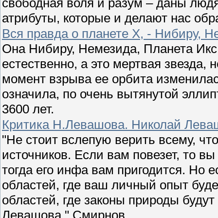
свободная воля и разум – даны люд
атрибуты, которые и делают нас обр
Вся правда о планете Х, - Нибиру, Н
Она Нибиру, Немезида, Планета Икс 
естественно, а это мертвая звезда, 
момент взрыва ее орбита изменила
означила, по очень вытянутой элли
3600 лет.
Критика Н.Левашова. Николай Леваш
"Не стоит вслепую верить всему, чт
источников. Если вам повезет, то в
тогда его инфа вам пригодится. Но 
областей, где ваш личный опыт буд
областей, где законы природы будут
Левашова." Смирнов.