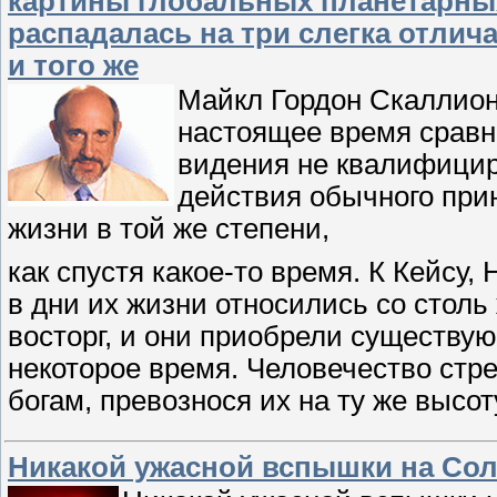
картины глобальных планетарных
распадалась на три слегка отлич
и того же
Майкл Гордон Скаллион
настоящее время сравни
видения не квалифицир
действия обычного при
жизни в той же степени,
как спустя какое-то время. К Кейсу
в дни их жизни относились со стол
восторг, и они приобрели существу
некоторое время. Человечество стре
богам, превознося их на ту же высот
Никакой ужасной вспышки на Солн