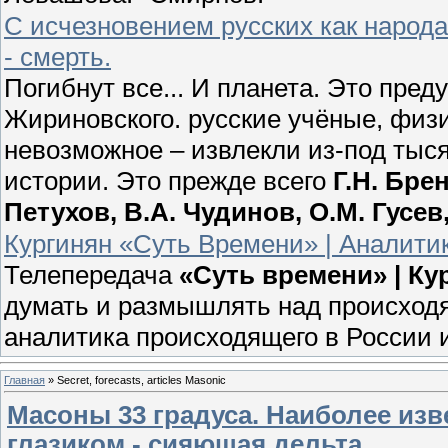
С исчезновением русских как народ
- смерть.
Погибнут все... И планета. Это пр
Жириновского. русские учёные, физ
невозможное – извлекли из-под тыс
истории. Это прежде всего
Г.Н. Бре
Петухов, В.А. Чудинов, О.М. Гусе
Кургинян «Суть Времени» | Аналитик
Телепередача
«Суть времени» | К
думать и размышлять над происходя
аналитика происходящего в России 
Главная
»
Secret, forecasts, articles Masonic
Масоны 33 градуса. Наиболее изв
глазиком - сияющая дельта.