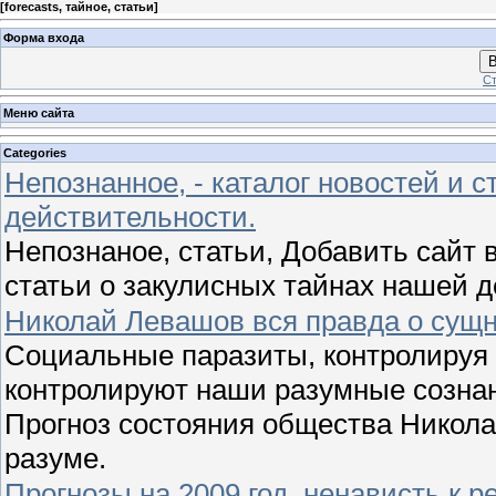
[
forecasts, тайное, статьи
]
Форма входа
В
Ст
Меню сайта
Categories
Непознанное, - каталог новостей и с
действительности.
Непознаное, статьи, Добавить сайт в
статьи о закулисных тайнах нашей 
Николай Левашов вся правда о сущн
Социальные паразиты, контролируя 
контролируют наши разумные сознан
Прогноз состояния общества Никола
разуме.
Прогнозы на 2009 год, ненависть к 