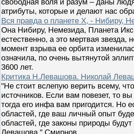
свободная воля и разум – даны люд
атрибуты, которые и делают нас обр
Вся правда о планете Х, - Нибиру, Н
Она Нибиру, Немезида, Планета Икс 
естественно, а это мертвая звезда, 
момент взрыва ее орбита изменила
означила, по очень вытянутой элли
3600 лет.
Критика Н.Левашова. Николай Леваш
"Не стоит вслепую верить всему, чт
источников. Если вам повезет, то в
тогда его инфа вам пригодится. Но 
областей, где ваш личный опыт буд
областей, где законы природы будут
Левашова." Смирнов.