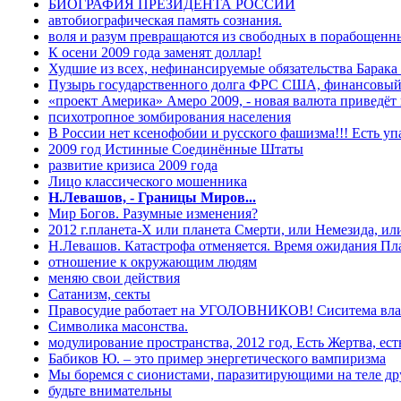
БИОГРАФИЯ ПРЕЗИДЕНТА РОССИИ
автобиографическая память сознания.
воля и разум превращаются из свободных в порабощенн
К осени 2009 года заменят доллар!
Худшие из всех, нефинансируемые обязательства Барака
Пузырь государственного долга ФРС США, финансовый 
«проект Америка» Амеро 2009, - новая валюта приведёт
психотропное зомбирования населения
В России нет ксенофобии и русского фашизма!!! Есть уп
2009 год Истинные Соединённые Штаты
развитие кризиса 2009 года
Лицо классического мошенника
Н.Левашов, - Границы Миров...
Мир Богов. Разумные изменения?
2012 г.планета-Х или планета Смерти, или Немезида, ил
Н.Левашов. Катастрофа отменяется. Время ожидания Пла
отношение к окружающим людям
меняю свои действия
Сатанизм, секты
Правосудие работает на УГОЛОВНИКОВ! Сиситема влас
Символика масонства.
модулирование пространства, 2012 год, Есть Жертва, ест
Бабиков Ю. – это пример энергетического вампиризма
Мы боремся с сионистами, паразитирующими на теле друг
будьте внимательны