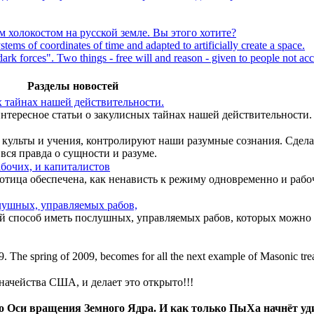
 холокостом на русской земле. Вы этого хотите?
stems of coordinates of time and adapted to artificially create a space.
dark forces". Two things - free will and reason - given to people not ac
Разделы новостей
ых тайнах нашей действительности.
, интересное статьи о закулисных тайнах нашей действительности.
культы и учения, контролируют наши разумные сознания. Сдела
вся правда о сущности и разуме.
абочих, и капиталистов
ботица обеспечена, как ненависть к режиму одновременно и рабо
слушных, управляемых рабов,
способ иметь послушных, управляемых рабов, которых можно и
009. The spring of 2009, becomes for all the next example of Masonic tre
ачейства США, и делает это открыто!!!
но Оси вращения Земного Ядра. И как только ПыХа начнёт уд