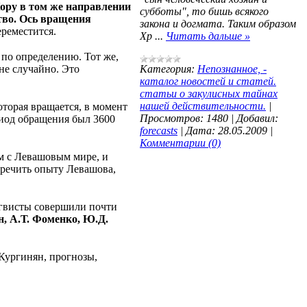
Кору в том же направлении
субботы", то бишь всякого
тво. Ось вращения
закона и догмата. Таким образом
ереместится.
Хр
...
Читать дальше »
 по определению. Тот же,
 не случайно. Это
Категория:
Непознанное, -
каталог новостей и статей.
статьи о закулисных тайнах
нашей действительности.
|
которая вращается, в момент
Просмотров:
1480
|
Добавил:
риод обращения был 3600
forecasts
|
Дата:
28.05.2009
|
Комментарии (0)
ом с Левашовым мире, и
оречить опыту Левашова,
нгвисты совершили почти
н, А.Т. Фоменко, Ю.Д.
 Кургинян, прогнозы,