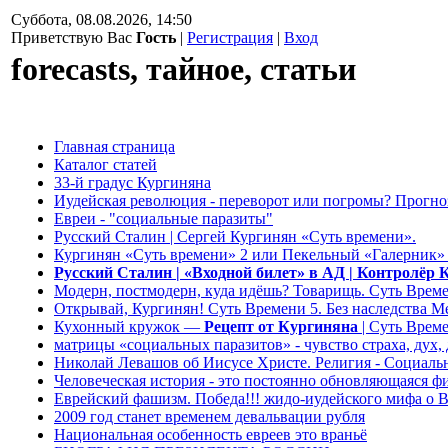
Суббота, 08.08.2026, 14:50
Приветствую Вас
Гость
|
Регистрация
|
Вход
forecasts, тайное, статьи
Главная страница
Каталог статей
33-й градус Кургиняна
Иудейская революция - переворот или погромы? Прогно
Евреи - "социальные паразиты"
Русский Сталин | Сергей Кургинян «Суть времени».
Кургинян «Суть времени» 2 или Пекельный «Галерник
Русский Сталин | «Входной билет» в АД | Контролёр 
Модерн, постмодерн, куда идёшь? Товарищь. Суть Време
Открывай, Кургинян! Суть Времени 5. Без наследства М
Кухонный кружок —
Рецепт от Кургиняна
| Суть Врем
матрицы «социальных паразитов» - чувство страха, дух,
Николай Левашов об Иисусе Христе. Религия - Социальн
Человеческая история - это постоянно обновляющаяся фи
Еврейский фашизм. Победа!!! жидо-иудейского мифа о 
2009 год станет временем девальвации рубля
Национальная особенность евреев это враньё