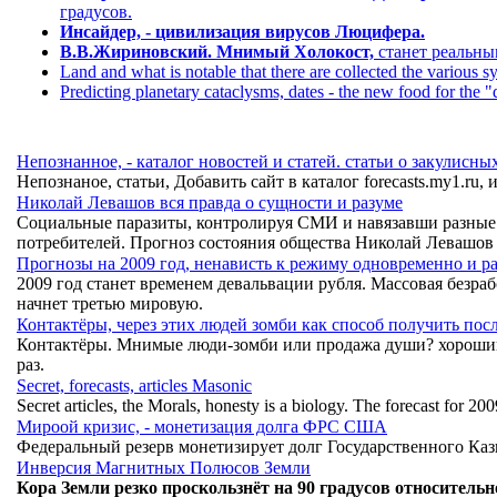
градусов.
Инсайдер, - цивилизация вирусов Люцифера.
В.В.Жириновский. Мнимый Холокост,
станет реальным
Land and what is notable that there are collected the various sy
Predicting planetary cataclysms, dates - the new food for the "
Непознанное, - каталог новостей и статей. статьи о закулисн
Непознаное, статьи, Добавить сайт в каталог forecasts.my1.ru
Николай Левашов вся правда о сущности и разуме
Социальные паразиты, контролируя СМИ и навязавши разные 
потребителей. Прогноз состояния общества Николай Левашов 
Прогнозы на 2009 год, ненависть к режиму одновременно и р
2009 год станет временем девальвации рубля. Массовая безра
начнет третью мировую.
Контактёры, через этих людей зомби как способ получить по
Контактёры. Мнимые люди-зомби или продажа души? хороший 
раз.
Secret, forecasts, articles Masonic
Secret articles, the Morals, honesty is a biology. The forecast for 2
Мироой кризис, - монетизация долга ФРС США
Федеральный резерв монетизирует долг Государственного Казн
Инверсия Магнитных Полюсов Земли
Кора Земли резко проскользнёт на 90 градусов относитель