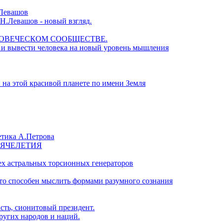
.Левашов
.Н.Левашов - новый взгляд.
ЕЛОВЕЧЕСКОМ СООБЩЕСТВЕ.
 и вывести человека на новый уровень мышления
на этой красивой планете по имени Земля
етика А.Петрова
СЯЧЕЛЕТИЯ
х астральных торсионных генераторов
что способен мыслить формами разумного сознания
сть, сионитовый президент.
ругих народов и наций.