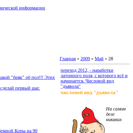
омической информации
Главная
»
2009
»
Май
»
28
переход 2012, - наработки
латонного поля, с которого всё и
кой "бряк" об пол!!! Этих
начинается. Числовой вид
"дъявола"
сделай первый шаг.
числовой вид "дъявола"
На самом
деле
никаких
Земной Коры на 90