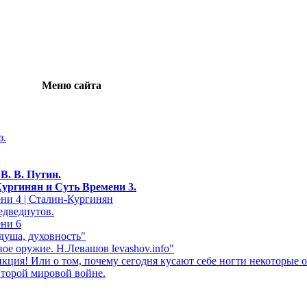
Меню сайта
з.
»
В. В. Путин.
Кургинян и Суть Времени 3.
ни 4 | Сталин-Кургинян
едведпутов.
ени 6
 душа, духовность"
ое оружие. Н.Левашов levashov.info"
кция! Или о том, почему сегодня кусают себе ногти некоторые о
Второй мировой войне.