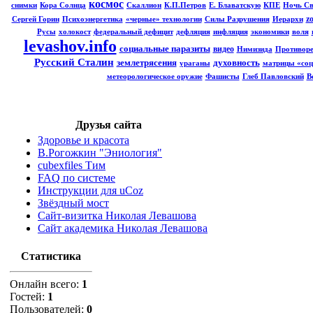
космос
снимки
Кора Солнца
Скаллион
К.П.Петров
Е. Блаватскую
КПЕ
Ночь Св
zo
Сергей Горин
Психоэнергетика
«черные» технологии
Силы Разрушения
Иерархи
Русы
холокост
федеральный дефицит
дефляция
инфляция
экономики
воля
levashov.info
социальные паразиты
видео
Нимизида
Противоре
Русский Сталин
землетрясения
духовность
ураганы
матрицы «соц
метеорологическое оружие
Фашисты
Глеб Павловский
В
Друзья сайта
Здоровье и красота
В.Рогожкин "Эниология"
cubexfiles Тим
FAQ по системе
Инструкции для uCoz
Звёздный мост
Сайт-визитка Николая Левашова
Сайт академика Николая Левашова
Статистика
Онлайн всего:
1
Гостей:
1
Пользователей:
0