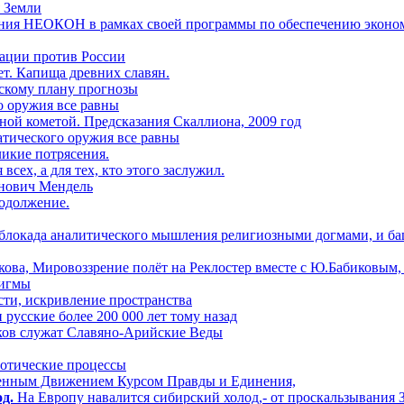
 Земли
пания НЕОКОН в рамках своей программы по обеспечению экон
ии против России
т. Капища древних славян.
нскому плану прогнозы
о оружия все равны
ной кометой. Предсказания Скаллиона, 2009 год
атического оружия все равны
ликие потрясения.
всех, а для тех, кто этого заслужил.
онович Мендель
родолжение.
блокада аналитического мышления религиозными догмами, и баш
ова, Мировоззрение полёт на Реклостер вместе с Ю.Бабиковым, 
дигмы
сти, искривление пространства
усские более 200 000 лет тому назад
ков служат Славяно-Арийские Веды
аотические процессы
енным Движением Курсом Правды и Единения,
д.
На Европу навалится сибирский холод,- от проскальзывания 