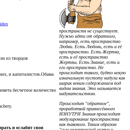
ciden
пространств не существует.
Нужно идти от обратного,
например, есть пространство
Любви. Есть Любовь, есть и её
пространство. Есть Жертва,
есть и её пространство
ли из творцов
Жертвы. Есть Знание, есть и
его пространство. Не
происходит такого, будто некую
чих, и капиталистов.Обама
изначальную пустоту надули как
шарик неким содержанием под
видом знания. Это называется
меть бесчетное количество
надувательством.
Происходит "обратное",
achery.
проработкой привнесённого
ИЗНУТРИ Знания происходит
модулирование пространства
как такового. Таким образом
ирать и ослабит свои
"сын человеческий хозяин и