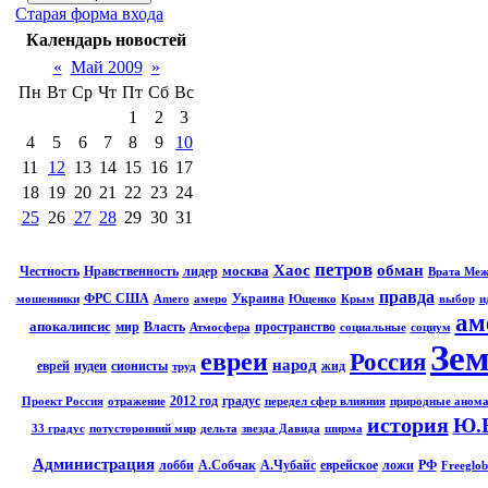
Старая форма входа
Календарь новостей
«
Май 2009
»
Пн
Вт
Ср
Чт
Пт
Сб
Вс
1
2
3
4
5
6
7
8
9
10
11
12
13
14
15
16
17
18
19
20
21
22
23
24
25
26
27
28
29
30
31
петров
Хаос
обман
москва
Честность
Нравственность
лидер
Врата Ме
правда
ФРС США
Украина
мошенники
Amero
амеро
Ющенко
Крым
выбор
и
ам
апокалипсис
мир
Власть
пространство
Атмосфера
социальные
социум
Зе
евреи
Россия
народ
еврей
иудеи
сионисты
жид
труд
2012 год
градус
Проект Россия
отражение
передел сфер влияния
природные аном
история
Ю.
33 градус
потусторонний мир
дельта
звезда Давида
ширма
Администрация
лобби
А.Собчак
А.Чубайс
еврейское
ложи
РФ
Freeglob