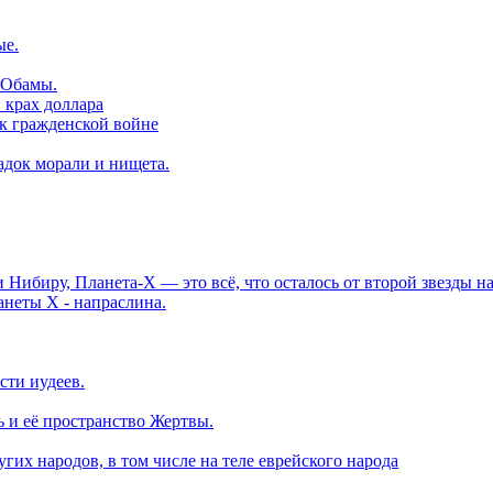
ые.
 Обамы.
крах доллара
 к гражденской войне
адок морали и нищета.
и Нибиру, Планета-Х — это всё, что осталось от второй звезды 
неты Х - напраслина.
ти иудеев.
ь и её пространство Жертвы.
их народов, в том числе на теле еврейского народа