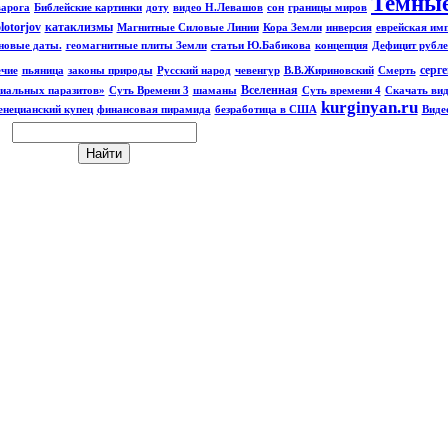
Темные
арога
Библейские картинки
доту
видео Н.Левашов
сон
границы миров
lotorjov
катаклизмы
Магнитные Силовые Линии
Кора Земли
инверсия
еврейская им
новые даты.
геомагнитные плиты Земли
статьи Ю.Бабикова
концепция
Дефицит рубле
серг
чие
пьяница
законы природы
Русский народ
чевенгур
В.В.Жириновский
Смерть
Вселенная
иальных паразитов»
Суть Времени 3
шаманы
Суть времени 4
Скачать вид
kurginyan.ru
енецианский купец
финансовая пирамида
безработица в США
Виде