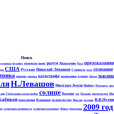
Поиск
предсказани
разум
Мышление
прогнозы
шанс
ждумирья
levashov
Раса
США
сознание
Николай Левашов
Русские
Сущность
дея
мозг
ерика
масон
катастрофа
европа
экономика
кудрин
африка
Афера
мля
Н.Левашов
Мидгард-Земля
Нибиру
Немезида
зве
солнце
Высшие
алии
Глобальные катастрофы
зло
Пацаны
пророчества
Ши
Бабиков
В.В.Путин
революция
Вспышки
человечество
Миссия
челлинг
2009 год
us
солнечная активность
солнечная вспышка
Финал
перемены