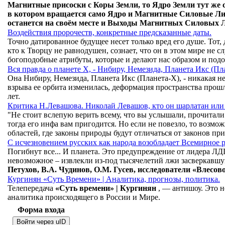
Магнитные присоски с Коры Земли, то Ядро Земли тут же 
в котором вращается само Ядро и Магнитные Силовые Ли
останется на своём месте и Выходы Магнитных Силовых 
Воздействия пророчеств, конкретные предсказанные даты.
Точно датированное будущее несет только вред его душе. Тот,
кто к Творцу не равнодушен, сознает, что он в этом мире не 
богоподобные атрибуты, которые и делают нас образом и под
Вся правда о планете Х, - Нибиру, Немезида, Планета Икс (Пл
Она Нибиру, Немезида, Планета Икс (Планета-Х), - никакая не 
взрыва ее орбита изменилась, деформация пространства прошл
лет.
Критика Н.Левашова. Николай Левашов, кто он шарлатан или
"Не стоит вслепую верить всему, что вы услышали, прочитали
тогда его инфа вам пригодится. Но если не повезло, то возм
областей, где законы природы будут отличаться от законов п
С исчезновением русских как народа возобладает Всемирное рв
Погибнут все... И планета. Это предупреждение от лидера 
невозможное – извлекли из-под тысячелетий лжи засверкавшу
Петухов, В.А. Чудинов, О.М. Гусев, исследователи «Влесов
Кургинян «Суть Времени» | Аналитика, прогнозы, политика.
Телепередача
«Суть времени» | Кургинян
, — антишоу. Это н
аналитика происходящего в России и Мире.
Форма входа
Войти через uID