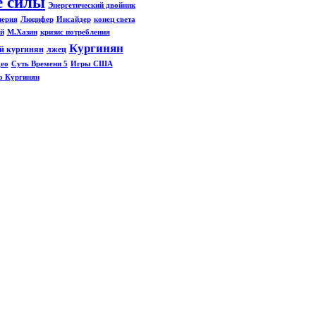
 силы
Энергетический двойник
перия
Люцифер
Инсайдер
конец света
й
М.Хазин
кризис потребления
Кургинян
ей кургинян
лжец
ео
Суть Времени 5
Игры США
о Кургинян