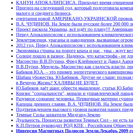
КАНУН АПОКАЛИПСИСА. Приходит время очищения
Прогноз на следующий год, который подготовила ком
малого и среднего бизнеса,
очертания новой АМЕРИКАНО-УКРАИНСКОЙ провокац
В.А. ЧУДИНОВ. На Земле были русские более 200 000 ле
Проект раскола Украины, всё идёт по плану!!! Америка
Перед Апокалипсисом с использованием климатическог
Землетрясения, ураганы и наводнения, вызванные огром
2012 год, Перед Апокалипсисом с использованием клим
Экономика страны на пороге краха и нас , увы - ждут ве
Солнце пошло в разнос, Надеюсь, что катастрофа - не для 
Масонство В.В.Путина, Фред Клейнкнехт и Давид Аар
В.В.Путин, Мендель- Масонство как сладость власти, п
Бабиков Ю.А. – это пример энергетического вампиризма
Шабаш убожества. Ю.Бабиков. Другие не слаще: полная 
в Вечную Жизнь? ХАЛЯВЫ НЕ БУДЕТ.
Ю.Бабиков даёт шанс обрести мышление, статьи Ю.Бабик
Кризис "социальности", морали и управленческой пара
Разумное сознание человека. Первичные материи сущно
Капища древних славян. В.А. ЧУДИНОВ. На Земле были р
Подтверждением высокого уровня развития наших пред
Темные Силы захватили Мидгард-Землю
Дуальность. Процессы развития Темных Сил – не есть х
К.П.Петров руководит РОД КПЕ - Российским Обществ
Инверсия Магнитных Полюсов Земли.Декабрь 2009 го