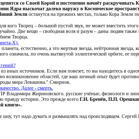
сцепится со Своей Корой и постепенно начнёт раскручивать 
нии Ядра выскочат далеко наружу в Космическое пространс
Линий Земли
останутся на прежних местах, только Кора Земли п
 для кого Творец – большой пустой звук, не может вместить этого
случайно. Две вещи – свободная воля и разум – даны людям также
обием Творца.
анета-Х).
планета, естественно, а это мертвая звезда, нейтронная звезда, 
ого означила, по очень вытянутой эллиптической орбите, ее пе
 гений?
 из иных источников. Если вам повезет, то вы находитесь в одн
ожно возникновение областей, где ваш личный опыт будет против
рироды мира Левашова." Смирнов.
ачество. Далее - смерть.
ЛДПР Владимира Жириновского. русские учёные, физиологи и ли
ю правду истории. Это прежде всего
Г.Н. Бренёв, П.П. Орешки
ой книги».
е шоу, тут надо думать и размышлять над происходящем. Сергей