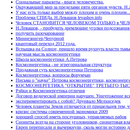
Социальные паразиты - враги человечества.
Окружающий мир за пределами пяти органов чувств. Н
У нас есть только выбор между плохим и очень плохим..
Проблема СПИДа. Н.Левашов levashov.info
Человек СТАНОВИТСЯ ЧЕЛОВЕКОМ ТОЛЬКО в Ч
Н.Левашов, - пробудить дремлющие уголки подсознания
получить разочарование
Миннезингер-Чепурной
квантовый переход 2012 года.
Вспышка на Солнце, пришло время рухнуть власти тьмы 
научная мысль космоэнергетики
Школа космоэнергетики А.Петрова
Космоэнергетика - не эгрегориальная структура
Продажная суть космоэнергетики Петорова
Космоэнергетика, вопросы форумчан
Письма о "науке" Петрова космоэнергетики, космоэнерг
КОСМОЭНЕРГЕТИКА "ОТКРЫТИЕ" ТРЕТЬЕГО ТЫ
Рэйки и Космоэнергетика,отличия
Договор ведической империи нарушен. Уничтожение все
экспериментировать с собой? Друнвало Мелхиседек
Человек планеты Земля отличается от пришельцев тем, 
кризис системы современной экономики 2009
хороший способ иметь послушных, управляемых рабов
Сиониты всегда на стороне уголовников, сионитовая вла
Евреи переписали и вычеркнули, сколь могли историю д