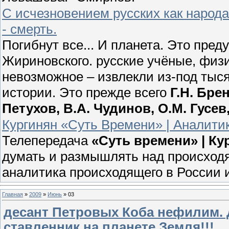
С исчезновением русских как народ
- смерть.
Погибнут все... И планета. Это пр
Жириновского. русские учёные, физ
невозможное – извлекли из-под тыс
истории. Это прежде всего
Г.Н. Бре
Петухов, В.А. Чудинов, О.М. Гусе
Кургинян «Суть Времени» | Аналитик
Телепередача
«Суть времени» | К
думать и размышлять над происходя
аналитика происходящего в России 
Главная
»
2009
»
Июнь
»
03
десант Петровых Коба нефилим. Д
ставленник на планете Земля!!!