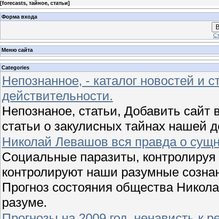
[
forecasts, тайное, статьи
]
Форма входа
В
Ст
Меню сайта
Categories
Непознанное, - каталог новостей и с
действительности.
Непознаное, статьи, Добавить сайт в
статьи о закулисных тайнах нашей 
Николай Левашов вся правда о сущн
Социальные паразиты, контролируя 
контролируют наши разумные сознан
Прогноз состояния общества Никола
разуме.
Прогнозы на 2009 год, ненависть к 