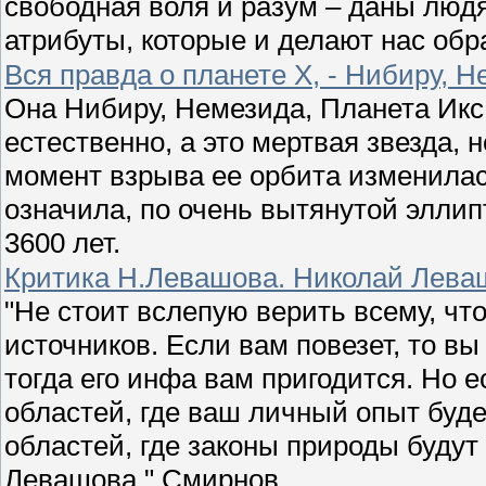
свободная воля и разум – даны люд
атрибуты, которые и делают нас обр
Вся правда о планете Х, - Нибиру, Н
Она Нибиру, Немезида, Планета Икс 
естественно, а это мертвая звезда, 
момент взрыва ее орбита изменила
означила, по очень вытянутой элли
3600 лет.
Критика Н.Левашова. Николай Леваш
"Не стоит вслепую верить всему, чт
источников. Если вам повезет, то в
тогда его инфа вам пригодится. Но 
областей, где ваш личный опыт буд
областей, где законы природы будут
Левашова." Смирнов.