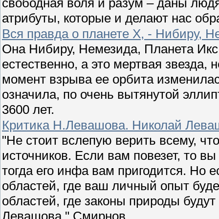
свободная воля и разум – даны люд
атрибуты, которые и делают нас обр
Вся правда о планете Х, - Нибиру, Н
Она Нибиру, Немезида, Планета Икс 
естественно, а это мертвая звезда, 
момент взрыва ее орбита изменила
означила, по очень вытянутой элли
3600 лет.
Критика Н.Левашова. Николай Леваш
"Не стоит вслепую верить всему, чт
источников. Если вам повезет, то в
тогда его инфа вам пригодится. Но 
областей, где ваш личный опыт буд
областей, где законы природы будут
Левашова." Смирнов.