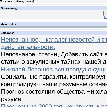
[
forecasts, тайное, статьи
]
Форма входа
В
Ст
Меню сайта
Categories
Непознанное, - каталог новостей и с
действительности.
Непознаное, статьи, Добавить сайт в
статьи о закулисных тайнах нашей 
Николай Левашов вся правда о сущн
Социальные паразиты, контролируя 
контролируют наши разумные сознан
Прогноз состояния общества Никола
разуме.
Прогнозы на 2009 год, ненависть к 