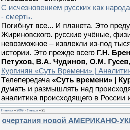
С исчезновением русских как народ
- смерть.
Погибнут все... И планета. Это пр
Жириновского. русские учёные, физ
невозможное – извлекли из-под тыс
истории. Это прежде всего
Г.Н. Бре
Петухов, В.А. Чудинов, О.М. Гусе
Кургинян «Суть Времени» | Аналитик
Телепередача
«Суть времени» | К
думать и размышлять над происходя
аналитика происходящего в России 
Главная
»
2009
»
Январь
»
21
очертания новой АМЕРИКАНО-УК