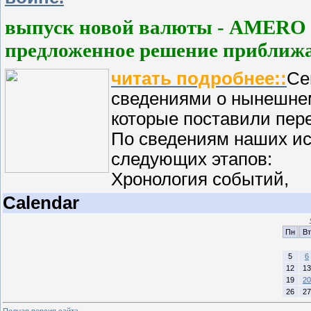
выпуск новой валюты - AMERO - 
предложенное решение приближа
читать подробнее::
Се
сведениями о нынешнем
которые поставили пере
По сведениям наших ист
следующих этапов:
Хронология событий,
Calendar
Пн
Вт
5
6
12
13
19
20
26
27
Полная версия сайта