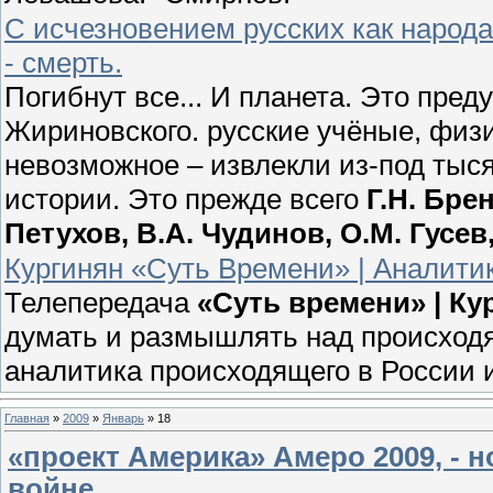
С исчезновением русских как народ
- смерть.
Погибнут все... И планета. Это пр
Жириновского. русские учёные, физ
невозможное – извлекли из-под тыс
истории. Это прежде всего
Г.Н. Бре
Петухов, В.А. Чудинов, О.М. Гусе
Кургинян «Суть Времени» | Аналитик
Телепередача
«Суть времени» | К
думать и размышлять над происходя
аналитика происходящего в России 
Главная
»
2009
»
Январь
»
18
«проект Америка» Амеро 2009, - 
войне.