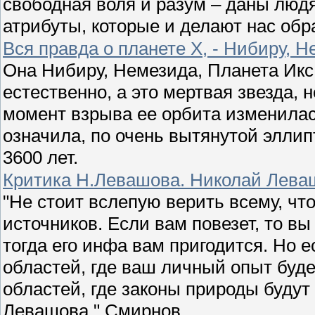
свободная воля и разум – даны люд
атрибуты, которые и делают нас обр
Вся правда о планете Х, - Нибиру, Н
Она Нибиру, Немезида, Планета Икс 
естественно, а это мертвая звезда, 
момент взрыва ее орбита изменила
означила, по очень вытянутой элли
3600 лет.
Критика Н.Левашова. Николай Леваш
"Не стоит вслепую верить всему, чт
источников. Если вам повезет, то в
тогда его инфа вам пригодится. Но 
областей, где ваш личный опыт буд
областей, где законы природы будут
Левашова." Смирнов.