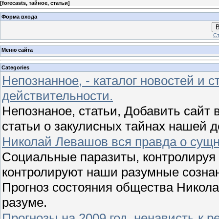
[
forecasts, тайное, статьи
]
Форма входа
В
Ст
Меню сайта
Categories
Непознанное, - каталог новостей и с
действительности.
Непознаное, статьи, Добавить сайт в
статьи о закулисных тайнах нашей 
Николай Левашов вся правда о сущн
Социальные паразиты, контролируя 
контролируют наши разумные сознан
Прогноз состояния общества Никола
разуме.
Прогнозы на 2009 год, ненависть к 