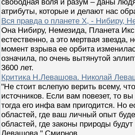
свободная воля и разум – даны люд
атрибуты, которые и делают нас обр
Вся правда о планете Х, - Нибиру, Н
Она Нибиру, Немезида, Планета Икс 
естественно, а это мертвая звезда, 
момент взрыва ее орбита изменила
означила, по очень вытянутой элли
3600 лет.
Критика Н.Левашова. Николай Леваш
"Не стоит вслепую верить всему, чт
источников. Если вам повезет, то в
тогда его инфа вам пригодится. Но 
областей, где ваш личный опыт буд
областей, где законы природы будут
Левашова." Смирнов.