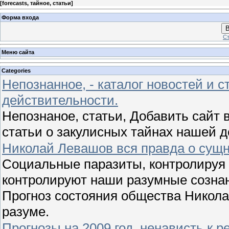
[
forecasts, тайное, статьи
]
Форма входа
В
Ст
Меню сайта
Categories
Непознанное, - каталог новостей и с
действительности.
Непознаное, статьи, Добавить сайт в
статьи о закулисных тайнах нашей 
Николай Левашов вся правда о сущн
Социальные паразиты, контролируя 
контролируют наши разумные сознан
Прогноз состояния общества Никола
разуме.
Прогнозы на 2009 год, ненависть к 