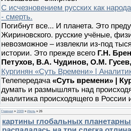
С исчезновением русских как народ
- смерть.
Погибнут все... И планета. Это пр
Жириновского. русские учёные, физ
невозможное – извлекли из-под тыс
истории. Это прежде всего
Г.Н. Бре
Петухов, В.А. Чудинов, О.М. Гусе
Кургинян «Суть Времени» | Аналитик
Телепередача
«Суть времени» | К
думать и размышлять над происходя
аналитика происходящего в России 
Главная
»
2009
»
Июль
»
26
картины глобальных планетарных
распадалась на три слегка отлич