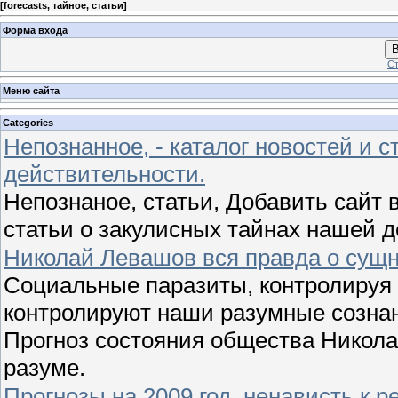
[
forecasts, тайное, статьи
]
Форма входа
В
Ст
Меню сайта
Categories
Непознанное, - каталог новостей и с
действительности.
Непознаное, статьи, Добавить сайт в
статьи о закулисных тайнах нашей 
Николай Левашов вся правда о сущн
Социальные паразиты, контролируя 
контролируют наши разумные сознан
Прогноз состояния общества Никола
разуме.
Прогнозы на 2009 год, ненависть к 