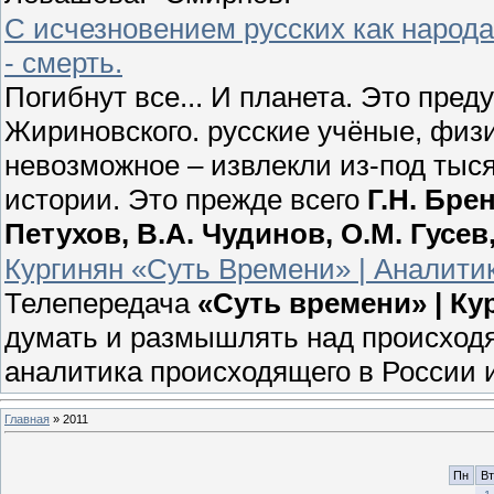
С исчезновением русских как народ
- смерть.
Погибнут все... И планета. Это пр
Жириновского. русские учёные, физ
невозможное – извлекли из-под тыс
истории. Это прежде всего
Г.Н. Бре
Петухов, В.А. Чудинов, О.М. Гусе
Кургинян «Суть Времени» | Аналитик
Телепередача
«Суть времени» | К
думать и размышлять над происходя
аналитика происходящего в России 
Главная
»
2011
Пн
Вт