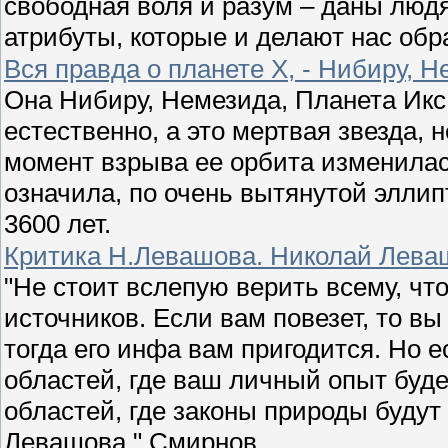
свободная воля и разум – даны люд
атрибуты, которые и делают нас обр
Вся правда о планете Х, - Нибиру, Н
Она Нибиру, Немезида, Планета Икс 
естественно, а это мертвая звезда, 
момент взрыва ее орбита изменила
означила, по очень вытянутой элли
3600 лет.
Критика Н.Левашова. Николай Леваш
"Не стоит вслепую верить всему, чт
источников. Если вам повезет, то в
тогда его инфа вам пригодится. Но 
областей, где ваш личный опыт буд
областей, где законы природы будут
Левашова." Смирнов.