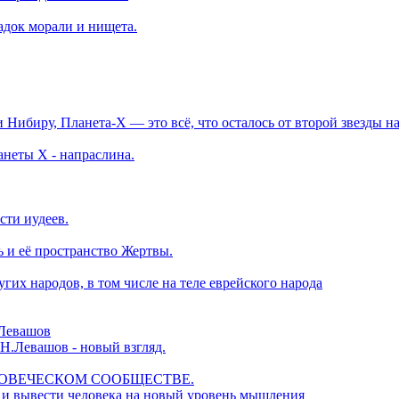
адок морали и нищета.
и Нибиру, Планета-Х — это всё, что осталось от второй звезды н
неты Х - напраслина.
ти иудеев.
ь и её пространство Жертвы.
их народов, в том числе на теле еврейского народа
.Левашов
.Н.Левашов - новый взгляд.
ЕЛОВЕЧЕСКОМ СООБЩЕСТВЕ.
 и вывести человека на новый уровень мышления