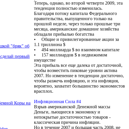
Теперь, однако, во второй четверти 2009, эта
тенденция полностью изменилась.
Благодаря потоку капитала Федерального
правительства, выпущенного только на
прошлой неделе, через только прошлые три
месяца, американские домашние хозяйства
обладали прибылью богатства
• Общие и привилегированные акции за
1.1 триллиона $
шкой "бряк" об
• 494 миллиарда $ во взаимном капитале
• 157 миллиардов $ в недвижимом
 сделай первый
имуществе
Эта прибыль все еще далека от достаточной,
чтобы возместить пиковые уровни актива
2007. Но изменение в тенденции достаточно,
чтобы разжечь инфляцию, и эта инфляция,
вероятно, захватит большинство экономистов
врасплох.
Инфляционная Сила #4
Земной Коры на
Взрыв американской Денежной массы
Деньги, льющиеся в экономику и
непокрытые достаточностью товаров -
классическая причина инфляции.
Но в течение 2007 и большая часть 2008, не
ciden