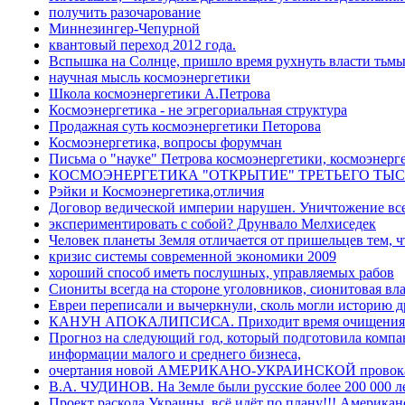
получить разочарование
Миннезингер-Чепурной
квантовый переход 2012 года.
Вспышка на Солнце, пришло время рухнуть власти тьмы 
научная мысль космоэнергетики
Школа космоэнергетики А.Петрова
Космоэнергетика - не эгрегориальная структура
Продажная суть космоэнергетики Петорова
Космоэнергетика, вопросы форумчан
Письма о "науке" Петрова космоэнергетики, космоэнерг
КОСМОЭНЕРГЕТИКА "ОТКРЫТИЕ" ТРЕТЬЕГО ТЫ
Рэйки и Космоэнергетика,отличия
Договор ведической империи нарушен. Уничтожение все
экспериментировать с собой? Друнвало Мелхиседек
Человек планеты Земля отличается от пришельцев тем, 
кризис системы современной экономики 2009
хороший способ иметь послушных, управляемых рабов
Сиониты всегда на стороне уголовников, сионитовая вла
Евреи переписали и вычеркнули, сколь могли историю д
КАНУН АПОКАЛИПСИСА. Приходит время очищения
Прогноз на следующий год, который подготовила комп
информации малого и среднего бизнеса,
очертания новой АМЕРИКАНО-УКРАИНСКОЙ провокац
В.А. ЧУДИНОВ. На Земле были русские более 200 000 ле
Проект раскола Украины, всё идёт по плану!!! Америка