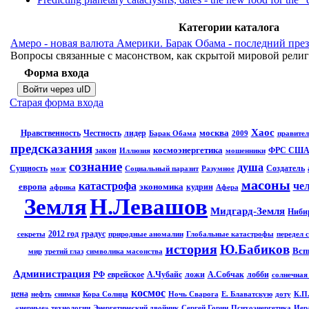
Категории каталога
Амеро - новая валюта Америки. Барак Обама - последний през
Вопросы связанные с масонством, как скрытой мировой рели
Форма входа
Войти через uID
Старая форма входа
Хаос
москва
Нравственность
Честность
лидер
Барак Обама
2009
правител
предсказания
космоэнергетика
закон
ФРС СШ
Иллюзия
мошенники
сознание
душа
Сущность
Создатель
мозг
Социальный паразит
Разумное
масоны
катастрофа
че
европа
экономика
кудрин
африка
Афера
Земля
Н.Левашов
Мидгард-Земля
Ниби
2012 год
градус
секреты
природные аномалии
Глобальные катастрофы
передел 
история
Ю.Бабиков
Всп
мир
третий глаз
символика масонства
Администрация
РФ
еврейское
А.Чубайс
ложи
А.Собчак
лобби
солнечная
космос
цена
нефть
снимки
Кора Солнца
Ночь Сварога
Е. Блаватскую
доту
К.П
«черные» технологии
Энергетический двойник
Сергей Горин
Психоэнергетика
Иер