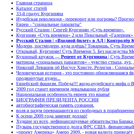
Главная страница
Каталог статей
33-й градус Кургиняна
Иудейская революция - переворот или погромы? Прогно
Евреи - "социальные паразиты"
Русский Сталин | Сергей Кургинян «Суть времени».
Кургинян «Суть времени» 2 или Пекельный «Галерник
Русский Сталин | «Входной билет» в АД | Контролёр 
Модерн, постмодерн, куда идёшь? Товарищь. Суть Време
Открывай, Кургинян! Суть Времени 5. Без наследства М
Кухонный кружок —
Рецепт от Кургиняна
| Суть Врем
матрицы «социальных паразитов» - чувство страха, дух,
Николай Левашов об Иисусе Христе. Религия - Социальн
Человеческая история - это постоянно обновляющаяся фи
продвинутые иудеи...
Еврейский фашизм. Победа!!! жидо-иудейского мифа о 
2009 год станет временем девальвации рубля
Национальная особенность евреев это враньё
БИОГРАФИЯ ПРЕЗИДЕНТА РОССИИ
автобиографическая память сознания.
воля и разум превращаются из свободных в порабощенн
К осени 2009 года заменят доллар!
Худшие из всех, нефинансируемые обязательства Барака
Пузырь государственного долга ФРС США, финансовый 
«проект Америка» Амеро 2009, - новая валюта приведёт