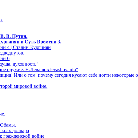
з.
»
В. В. Путин.
Кургинян и Суть Времени 3.
ни 4 | Сталин-Кургинян
едведпутов.
ени 6
 душа, духовность"
ое оружие. Н.Левашов levashov.info"
кция! Или о том, почему сегодня кусают себе ногти некоторые 
Второй мировой войне.
ые.
 Обамы.
крах доллара
 к гражденской войне