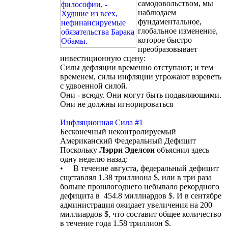
самодовольством, мы
наблюдаем
фундаментальное,
глобальное изменение,
которое быстро
преобразовывает
инвестиционную сцену:
Силы дефляции временно отступают; и тем
временем, силы инфляции угрожают взреветь
с удвоенной силой.
Они - всюду. Они могут быть подавляющими.
Они не должны игнорироваться
Инфляционная Сила #1
Бесконечный неконтролируемый
Американский Федеральный Дефицит
Поскольку
Лэрри Эделсон
объяснил здесь
одну неделю назад:
• В течение августа, федеральный дефицит
сщставлял 1.38 триллиона $, или в три раза
больше прошлогоднего небывало рекордного
дефицита в 454.8 миллиардов $. И в сентябре
администрация ожидает увеличения на 200
миллиардов $, что составит общее количество
в течение года 1.58 триллион $.