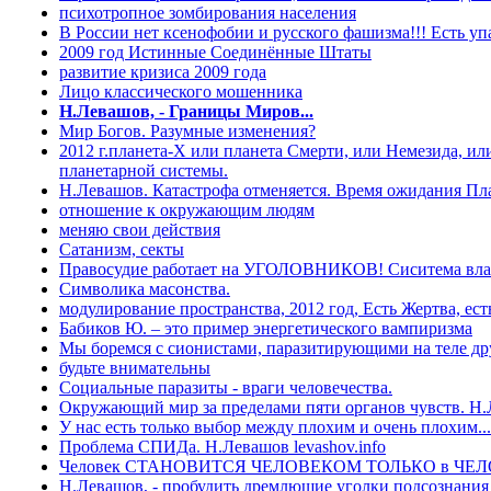
психотропное зомбирования населения
В России нет ксенофобии и русского фашизма!!! Есть уп
2009 год Истинные Соединённые Штаты
развитие кризиса 2009 года
Лицо классического мошенника
Н.Левашов, - Границы Миров...
Мир Богов. Разумные изменения?
2012 г.планета-Х или планета Смерти, или Немезида, ил
планетарной системы.
Н.Левашов. Катастрофа отменяется. Время ожидания Пла
отношение к окружающим людям
меняю свои действия
Сатанизм, секты
Правосудие работает на УГОЛОВНИКОВ! Сиситема влас
Символика масонства.
модулирование пространства, 2012 год, Есть Жертва, ест
Бабиков Ю. – это пример энергетического вампиризма
Мы боремся с сионистами, паразитирующими на теле друг
будьте внимательны
Социальные паразиты - враги человечества.
Окружающий мир за пределами пяти органов чувств. Н
У нас есть только выбор между плохим и очень плохим..
Проблема СПИДа. Н.Левашов levashov.info
Человек СТАНОВИТСЯ ЧЕЛОВЕКОМ ТОЛЬКО в Ч
Н.Левашов, - пробудить дремлющие уголки подсознания