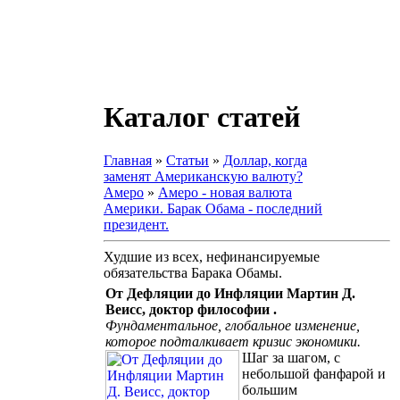
Каталог статей
Главная
»
Статьи
»
Доллар, когда
заменят Американскую валюту?
Амеро
»
Амеро - новая валюта
Америки. Барак Обама - последний
президент.
Худшие из всех, нефинансируемые
обязательства Барака Обамы.
От Дефляции до Инфляции Мартин Д.
Веисс, доктор философии .
Фундаментальное, глобальное изменение,
которое подталкивает кризис экономики.
Шаг за шагом, с
небольшой фанфарой и
большим