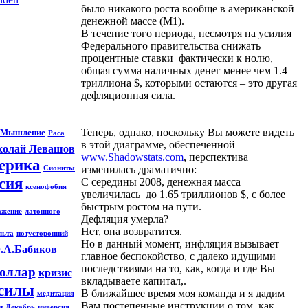
было никакого роста вообще в американской
денежной массе (M1).
В течение того периода, несмотря на усилия
Федерального правительства снижать
процентные ставки фактически к нолю,
общая сумма наличных денег менее чем 1.4
триллиона $, которыми остаются – это другая
дефляционная сила.
Теперь, однако, поскольку Вы можете видеть
Мышление
Раса
в этой диаграмме, обеспеченной
колай Левашов
www.Shadowstats.com
, перспектива
ерика
изменилась драматично:
Сиониты
сия
С середины 2008, денежная масса
ксенофобия
увеличилась до 1.65 триллионов $, с более
быстрым ростом на пути.
ажение
латонного
Дефляция умерла?
Нет, она возвратится.
льта
потусторонний
Но в данный момент, инфляция вызывает
.А.Бабиков
главное беспокойство, с далеко идущими
последствиями на то, как, когда и где Вы
оллар
кризис
вкладываете капитал,.
силы
В ближайшее время моя команда и я дадим
медитация
Вам постепенные инструкции о том, как
и
Декабрь
инверсия