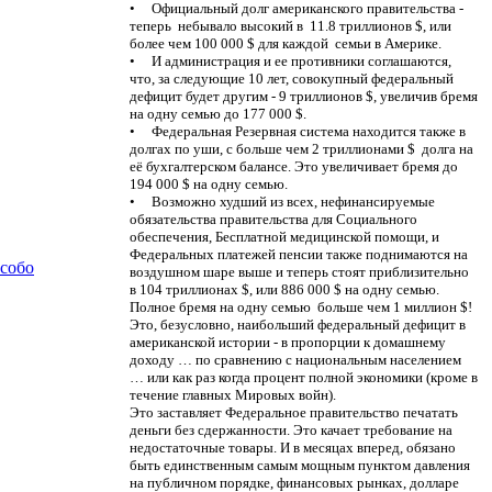
• Официальный долг американского правительства -
теперь небывало высокий в 11.8 триллионов $, или
более чем 100 000 $ для каждой семьи в Америке.
• И администрация и ее противники соглашаются,
что, за следующие 10 лет, совокупный федеральный
дефицит будет другим - 9 триллионов $, увеличив бремя
на одну семью до 177 000 $.
• Федеральная Резервная система находится также в
долгах по уши, с больше чем 2 триллионами $ долга на
её бухгалтерском балансе. Это увеличивает бремя до
194 000 $ на одну семью.
• Возможно худший из всех, нефинансируемые
обязательства правительства для Социального
обеспечения, Бесплатной медицинской помощи, и
Федеральных платежей пенсии также поднимаются на
особо
воздушном шаре выше и теперь стоят приблизительно
в 104 триллионах $, или 886 000 $ на одну семью.
Полное бремя на одну семью больше чем 1 миллион $!
Это, безусловно, наибольший федеральный дефицит в
американской истории - в пропорции к домашнему
доходу … по сравнению с национальным населением
… или как раз когда процент полной экономики (кроме в
течение главных Мировых войн).
Это заставляет Федеральное правительство печатать
деньги без сдержанности. Это качает требование на
недостаточные товары. И в месяцах вперед, обязано
быть единственным самым мощным пунктом давления
на публичном порядке, финансовых рынках, долларе