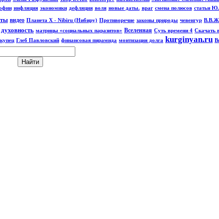
офии
инфляция
экономики
дефляция
воля
новые даты.
враг
смена полюсов
статьи Ю
иты
видео
Планета Х - Nibiru (Нибиру)
Противоречие
законы природы
чевенгур
В.В.Ж
духовность
Вселенная
матрицы «социальных паразитов»
Суть времени 4
Скачать 
kurginyan.ru
 купец
Глеб Павловский
финансовая пирамида
монтизация долга
В