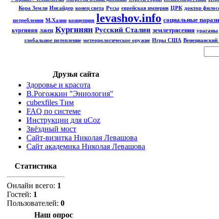
Кора Земли
Инсайдер
конец света
Русы
еврейская империя
ЦРК
доктор филос
levashov.info
социальные параз
потребления
М.Хазин
концепция
Кургинян
Русский Сталин
землетрясения
кургинян
лжец
ураганы
глобальное потепление
метеорологическое оружие
Игры США
Венецианский
Друзья сайта
Здоровье и красота
В.Рогожкин "Эниология"
cubexfiles Тим
FAQ по системе
Инструкции для uCoz
Звёздный мост
Сайт-визитка Николая Левашова
Сайт академика Николая Левашова
Статистика
Онлайн всего:
1
Гостей:
1
Пользователей:
0
Наш опрос