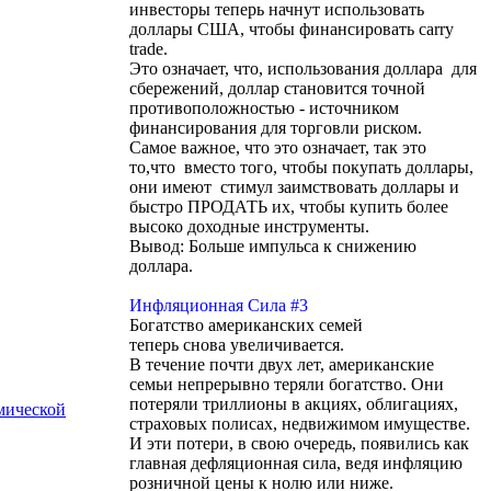
инвесторы теперь начнут использовать
доллары США, чтобы финансировать carry
trade.
Это означает, что, использования доллара для
сбережений, доллар становится точной
противоположностью - источником
финансирования для торговли риском.
Самое важное, что это означает, так это
то,что вместо того, чтобы покупать доллары,
они имеют стимул заимствовать доллары и
быстро ПРОДАТЬ их, чтобы купить более
высоко доходные инструменты.
Вывод: Больше импульса к снижению
доллара.
Инфляционная Сила #3
Богатство американских семей
теперь снова увеличивается.
В течение почти двух лет, американские
семьи непрерывно теряли богатство. Они
потеряли триллионы в акциях, облигациях,
мической
страховых полисах, недвижимом имуществе.
И эти потери, в свою очередь, появились как
главная дефляционная сила, ведя инфляцию
розничной цены к нолю или ниже.