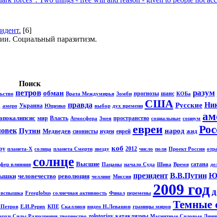
идент.
[6]
гии. Социальный паразитизм.
Поиск
петров
разум
обман
прогнозы
шанс
ьство
Врата Междумирья
Зомби
КОБа
США
правда
Ни
Русские
А
Украина
амеро
Ющенко
выбор
дух времени
ам
апокалипсис
мир
Власть
пространство
Атмосфера
Змея
социальные
социум
евреи
Рос
ловек
Путин
народ
Медведев
сионисты
иудеи
еврей
жид
коб
ру
2012
планета-Х
солнца
планета Смерти
звезду
число
поля
Проект Россия
отр
солнце
Высшие
сатана
сфер влияния
Пацаны
начало Суда
Шива
Время
де
президент
В.В.Путин
Ю
ышки
человечество
революция
челлинг
Миссия
2009 год
д
 вспышка
Freeglobus
солнечная активность
Финал
перемены
Темные 
.Петров
Е.И.Рерих
КПЕ
Скаллион
видео Н.Левашов
границы миров
zolotorjov
катаклизмы
архи
Силы Разрушения
творчество
Магнитные Силовые Лини