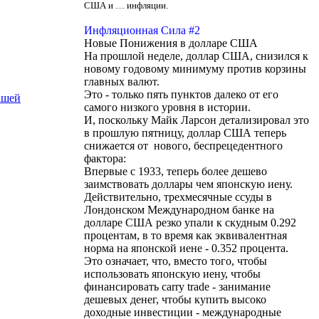
США и … инфляции.
Инфляционная Сила #2
Новые Понижения в долларе США
На прошлой неделе, доллар США, снизился к
новому годовому минимуму против корзины
главных валют.
Это - только пять пунктов далеко от его
ашей
самого низкого уровня в истории.
И, поскольку Майк Ларсон детализировал это
в прошлую пятницу, доллар США теперь
снижается от нового, беспрецедентного
фактора:
Впервые с 1933, теперь более дешево
заимствовать доллары чем японскую иену.
Действительно, трехмесячные ссуды в
Лондонском Международном банке на
долларе США резко упали к скудным 0.292
процентам, в то время как эквивалентная
норма на японской иене - 0.352 процента.
Это означает, что, вместо того, чтобы
использовать японскую иену, чтобы
финансировать carry trade - занимание
дешевых денег, чтобы купить высоко
доходные инвестиции - международные