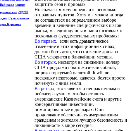
защитить себя и прибыль.
.Бабикова
кризис
Но сначала я хочу определить несколько
сергей
ириновский
отправных пунктов. Хотя мы можем иногда
видео
Суть времени
не соглашаться на определенном выборе
идео Кургинян
времени и величине специфических шагов
рынка, мы единодушны в наших взглядах о
нескольких фундаментальных проблемах:
Во первых
, если есть драматическое
изменение в этих инфляционных силах,
должно быть ясно, что снижение доллара
США ускорится в ближайшии месяцы.
Во вторых
, несмотря на снижение, доллар
США продолжит быть жизнеспособной,
широко торгуемой валютой. It will not,
поскольку некоторые, кажется, боятся просто
исчезнуть с лица земли.
В третьих
, это является и непрактичным и
неблагоразумным, чтобы оставить
американские Казначейские счета и другие
консервативные инвестиции,
номинированные в долларах. Они
продолжают обеспечивать американским
гражданам и жителям лучшую безопасность и
ликвидность в мире сегодня.
В четвертых
, лучший способ защищать себя