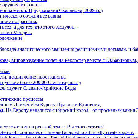
о оружия все равны
ной кометой. Предсказания Скаллиона, 2009 год
атического оружия все равны
ликие потрясения.
всех, а для тех, кто этого заслужил.
онович Мендель
родолжение.
 блокада аналитического мышления религиозными догмами, и ба
ова, Мировоззрение полёт на Реклостер вместе с Ю.Бабиковым,
дигмы
сти, искривление пространства
усские более 200 000 лет тому назад
ков служат Славяно-Арийские Веды
аотические процессы
енным Движением Курсом Правды и Единения,
д.
На Европу навалится сибирский холод,- от проскальзывания 
 холокостом на русской земле. Вы этого хотите?
stems of coordinates of time and adapted to artificially create a space.
dark forces". Two things - free will and reason - given to people not ac