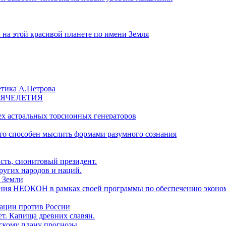
на этой красивой планете по имени Земля
етика А.Петрова
СЯЧЕЛЕТИЯ
х астральных торсионных генераторов
что способен мыслить формами разумного сознания
сть, сионитовый президент.
ругих народов и наций.
 Земли
ания НЕОКОН в рамках своей программы по обеспечению эконо
ии против России
т. Капища древних славян.
нскому плану прогнозы