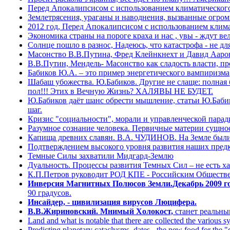
Перед Апокалипсисом с использованием климатическог
Землетрясения, ураганы и наводнения, вызванные огром
2012 год, Перед Апокалипсисом с использованием клим
Экономика страны на пороге краха и нас , увы - ждут ве
Солнце пошло в разнос, Надеюсь, что катастрофа - не для 
Масонство В.В.Путина, Фред Клейнкнехт и Давид Аар
В.В.Путин, Мендель- Масонство как сладость власти, п
Бабиков Ю.А. – это пример энергетического вампиризма
Шабаш убожества. Ю.Бабиков. Другие не слаще: полная
пол!!! Этих в Вечную Жизнь? ХАЛЯВЫ НЕ БУДЕТ.
Ю.Бабиков даёт шанс обрести мышление, статьи Ю.Бабик
шаг.
Кризис "социальности", морали и управленческой пара
Разумное сознание человека. Первичные материи сущно
Капища древних славян. В.А. ЧУДИНОВ. На Земле были р
Подтверждением высокого уровня развития наших пред
Темные Силы захватили Мидгард-Землю
Дуальность. Процессы развития Темных Сил – не есть х
К.П.Петров руководит РОД КПЕ - Российским Обществ
Инверсия Магнитных Полюсов Земли.Декабрь 2009 го
90 градусов.
Инсайдер, - цивилизация вирусов Люцифера.
В.В.Жириновский. Мнимый Холокост,
станет реальным
Land and what is notable that there are collected the various sy
Predicting planetary cataclysms, dates - the new food for the "